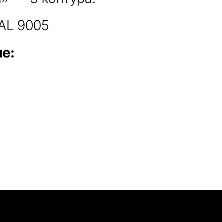
AL 9005
е: