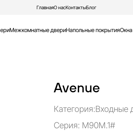
Главная
О нас
Контакты
Блог
Ваш заказ
вери
Межкомнатные двери
Напольные покрытия
Окна
Avenue
Категория:
Входные 
Серия: M90M.1#