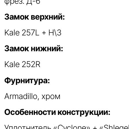
фрез. Д-6
Замок верхний:
Kale 257L + Н\З
Замок нижний:
Kale 252R
Фурнитура:
Armadillo, хром
Особенности конструкции:
Уплотнитель «Cyclone» + «Shlege