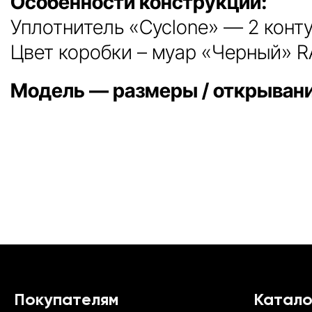
Особенности конструкции:
Уплотнитель «Cyclone» — 2 конту
Цвет коробки – муар «Черный» R
Модель — размеры / открыван
Покупателям
Катало