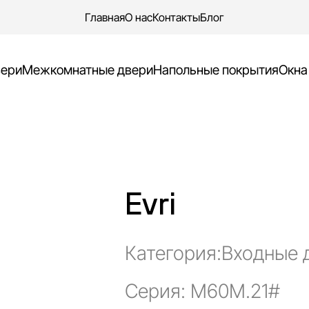
Главная
О нас
Контакты
Блог
Ваш заказ
вери
Межкомнатные двери
Напольные покрытия
Окна
Evri
Категория:
Входные 
Серия: M60M.21#