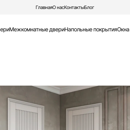
Главная
О нас
Контакты
Блог
Ваш заказ
вери
Межкомнатные двери
Напольные покрытия
Окна