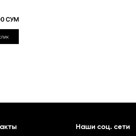
00 СУМ
клик
такты
Наши соц. сети